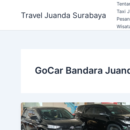
Lewati
Tenta
ke
Taxi 
Travel Juanda Surabaya
konten
Pesan
Wisat
GoCar Bandara Juan