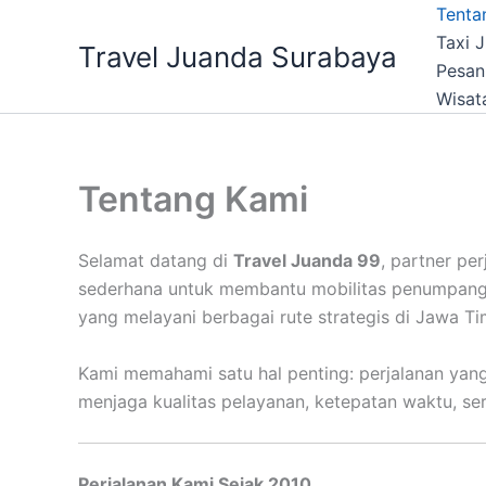
Lewati
Tenta
ke
Taxi 
Travel Juanda Surabaya
konten
Pesan
Wisat
Tentang Kami
Selamat datang di
Travel Juanda 99
, partner pe
sederhana untuk membantu mobilitas penumpang 
yang melayani berbagai rute strategis di Jawa T
Kami memahami satu hal penting: perjalanan yang 
menjaga kualitas pelayanan, ketepatan waktu, 
Perjalanan Kami Sejak 2010