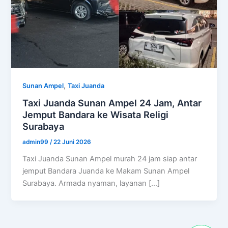
,
Sunan Ampel
Taxi Juanda
Taxi Juanda Sunan Ampel 24 Jam, Antar
Jemput Bandara ke Wisata Religi
Surabaya
admin99
/
22 Juni 2026
Taxi Juanda Sunan Ampel murah 24 jam siap antar
jemput Bandara Juanda ke Makam Sunan Ampel
Surabaya. Armada nyaman, layanan […]