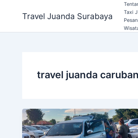
Lewati
Tenta
ke
Taxi 
Travel Juanda Surabaya
konten
Pesan
Wisat
travel juanda caruba