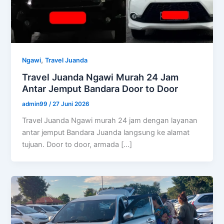
,
Ngawi
Travel Juanda
Travel Juanda Ngawi Murah 24 Jam
Antar Jemput Bandara Door to Door
admin99
/
27 Juni 2026
Travel Juanda Ngawi murah 24 jam dengan layanan
antar jemput Bandara Juanda langsung ke alamat
tujuan. Door to door, armada […]