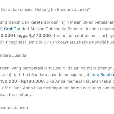
f Grab dari stasiun Gubeng ke Bandara Juanda?
ang transit dari kereta api dan ingin melanjutkan perjalana
rif
GrabCar
dari Stasiun Gubeng ke Bandara Juanda umumn
0.000 hingga Rp170.000
. Tarif ini bersifat dinamis, artiny
ih tinggi saat jam sibuk (
rush hour
) atau ketika kondisi huj
Bandara Juanda
 resmi yang beroperasi langsung di dalam bandara (mengg
t zona), tarif taxi Bandara Juanda menuju pusat
kota Surab
150.000 – Rp180.000
. Jika Anda memesan layanan taksi p
-off
di luar, Anda bisa mendapatkan harga nett yang suda
han tersembunyi.
Bandara Juanda