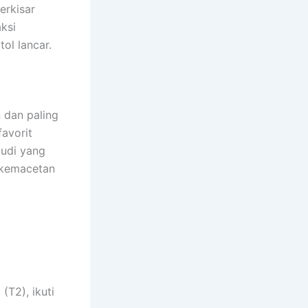
erkisar
ksi
ol lancar.
 dan paling
favorit
mudi yang
 kemacetan
(T2), ikuti