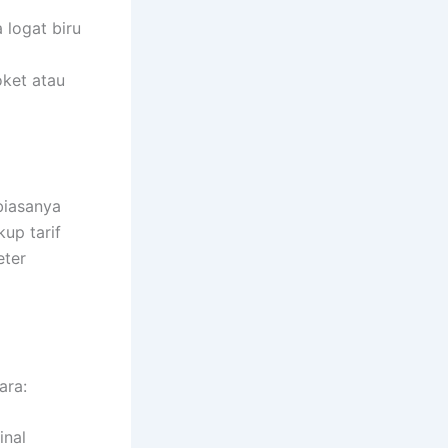
logat biru
oket atau
biasanya
kup tarif
eter
ara:
inal