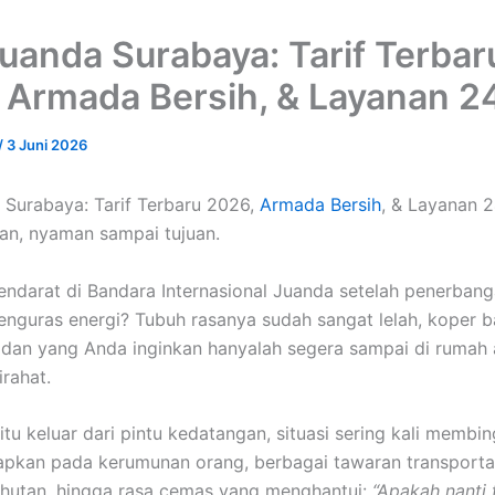
Juanda Surabaya: Tarif Terbar
 Armada Bersih, & Layanan 2
/
3 Juni 2026
 Surabaya: Tarif Terbaru 2026,
Armada Bersih
, & Layanan 
an, nyaman sampai tujuan.
endarat di Bandara Internasional Juanda setelah penerban
nguras energi? Tubuh rasanya sudah sangat lelah, koper 
an yang Anda inginkan hanyalah segera sampai di rumah 
irahat.
tu keluar dari pintu kedatangan, situasi sering kali membi
pkan pada kerumunan orang, berbagai tawaran transporta
ahutan, hingga rasa cemas yang menghantui:
“Apakah nanti 