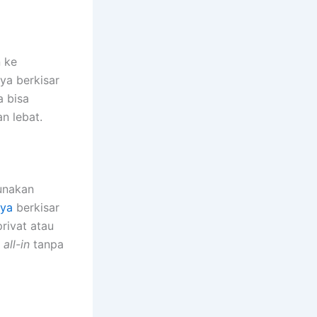
n ke
ya berkisar
a bisa
an lebat.
unakan
aya
berkisar
rivat atau
h
all-in
tanpa