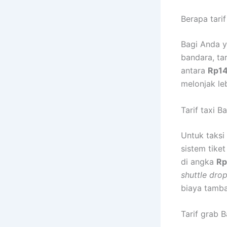
Berapa tari
Bagi Anda y
bandara, ta
antara
Rp14
melonjak leb
Tarif taxi 
Untuk taksi
sistem tike
di angka
Rp
shuttle drop
biaya tamba
Tarif grab 