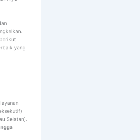
dan
engkelkan.
berikut
rbaik yang
 layanan
eksekutif)
au Selatan).
ingga