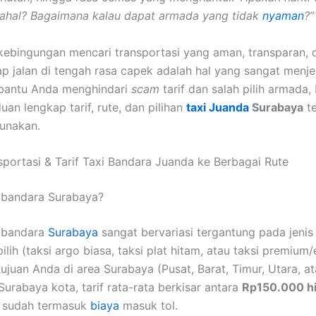
ahal? Bagaimana kalau dapat armada yang tidak
nyaman
?”
ebingungan mencari transportasi yang aman, transparan, 
ap jalan di tengah rasa capek adalah hal yang sangat menj
antu Anda menghindari
scam
tarif dan salah pilih armada, 
an lengkap tarif, rute, dan pilihan
taxi Juanda
Surabaya
te
unakan.
nsportasi & Tarif Taxi Bandara Juanda ke Berbagai Rute
 bandara Surabaya?
i bandara
Surabaya
sangat bervariasi tergantung pada jenis
lih (taksi argo biasa, taksi plat hitam, atau taksi premium/
ujuan Anda di area Surabaya (Pusat, Barat, Timur, Utara, at
Surabaya kota, tarif rata-rata berkisar antara
Rp150.000 h
sudah termasuk
biaya
masuk tol.