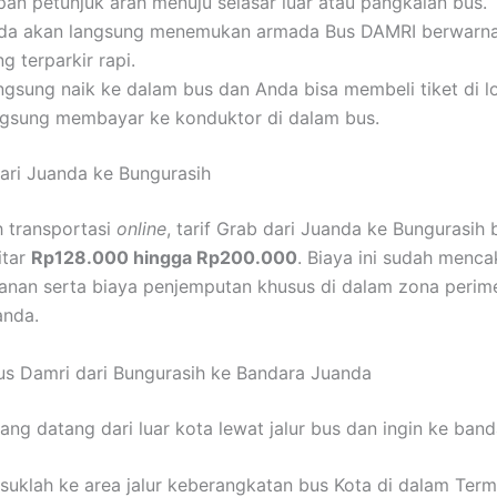
pan petunjuk arah menuju selasar luar atau pangkalan bus.
da akan langsung menemukan armada Bus DAMRI berwarna 
g terparkir rapi.
ngsung naik ke dalam bus dan Anda bisa membeli tiket di l
ngsung membayar ke konduktor di dalam bus.
dari Juanda ke Bungurasih
h transportasi
online
, tarif Grab dari Juanda ke Bungurasih 
itar
Rp128.000 hingga Rp200.000
. Biaya ini sudah menca
lanan serta biaya penjemputan khusus di dalam zona perim
anda.
us Damri dari Bungurasih ke Bandara Juanda
ang datang dari luar kota lewat jalur bus dan ingin ke band
suklah ke area jalur keberangkatan bus Kota di dalam Term