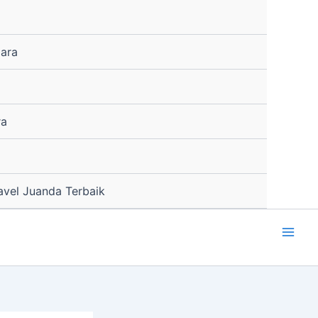
ara
ra
avel Juanda Terbaik