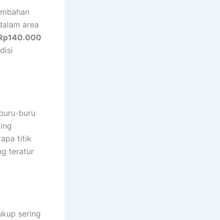
ambahan
dalam area
Rp140.000
disi
rburu-buru
ling
pa titik
g teratur
ukup sering