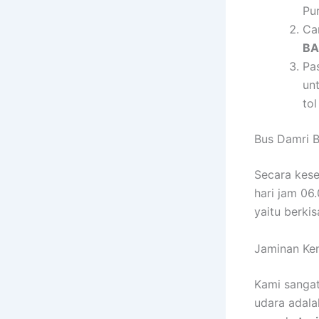
Pu
Ca
BA
Pa
unt
tol
Bus Damri 
Secara kese
hari jam 06
yaitu berki
Jaminan Ke
Kami sanga
udara adalah