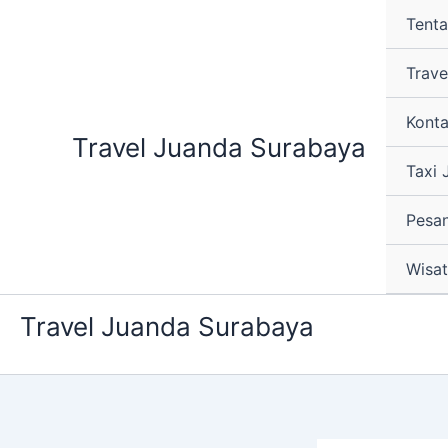
Lewati
Tent
ke
konten
Trav
Kont
Travel Juanda Surabaya
Taxi
Pesan
Wisat
Travel Juanda Surabaya