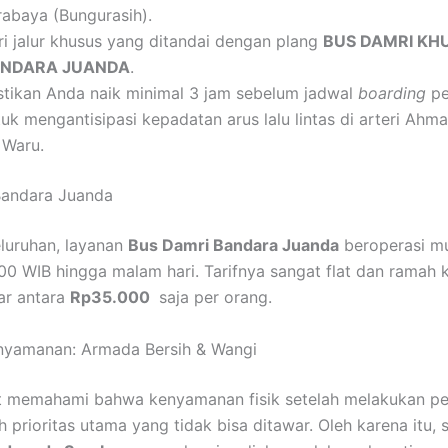
rabaya (Bungurasih).
ri jalur khusus yang ditandai dengan plang
BUS DAMRI KH
NDARA JUANDA
.
stikan Anda naik minimal 3 jam sebelum jadwal
boarding
pe
uk mengantisipasi kepadatan arus lalu lintas di arteri Ahm
 Waru.
Bandara Juanda
luruhan, layanan
Bus Damri Bandara Juanda
beroperasi mu
.00 WIB hingga malam hari. Tarifnya sangat flat dan ramah 
sar antara
Rp35.000
saja per orang.
nyamanan: Armada Bersih & Wangi
t memahami bahwa kenyamanan fisik setelah melakukan pe
 prioritas utama yang tidak bisa ditawar. Oleh karena itu, s