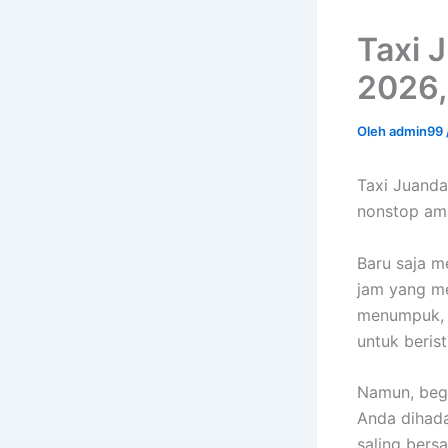
Taxi 
2026,
Oleh
admin99
Taxi Juanda
nonstop am
Baru saja m
jam yang me
menumpuk, d
untuk berist
Namun, begi
Anda dihada
saling bers