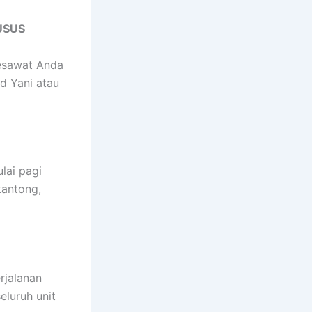
USUS
sawat Anda
ad Yani atau
lai pagi
kantong,
rjalanan
eluruh unit