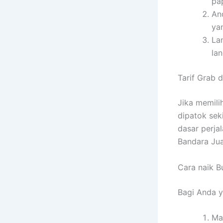
pa
An
yan
La
la
Tarif Grab 
Jika memili
dipatok sek
dasar perja
Bandara Ju
Cara naik B
Bagi Anda y
Ma