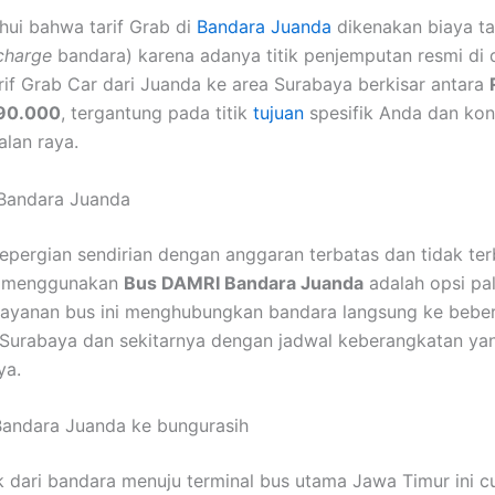
ahui bahwa tarif Grab di
Bandara Juanda
dikenakan biaya t
charge
bandara) karena adanya titik penjemputan resmi di 
rif Grab Car dari Juanda ke area Surabaya berkisar antara
190.000
, tergantung pada titik
tujuan
spesifik Anda dan kon
alan raya.
Bandara Juanda
epergian sendirian dengan anggaran terbatas dan tidak te
, menggunakan
Bus DAMRI Bandara Juanda
adalah opsi pa
ayanan bus ini menghubungkan bandara langsung ke bebera
i Surabaya dan sekitarnya dengan jadwal keberangkatan yan
ya.
 Bandara Juanda ke bungurasih
 dari bandara menuju terminal bus utama Jawa Timur ini c