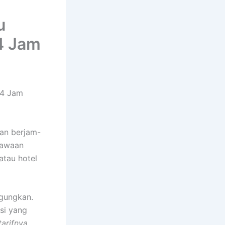
u
4 Jam
24 Jam
gan berjam-
bawaan
atau hotel
ngungkan.
si yang
tarifnya