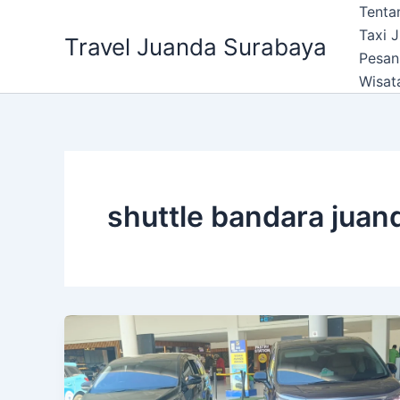
Lewati
Tenta
ke
Taxi 
Travel Juanda Surabaya
konten
Pesan
Wisat
shuttle bandara juan