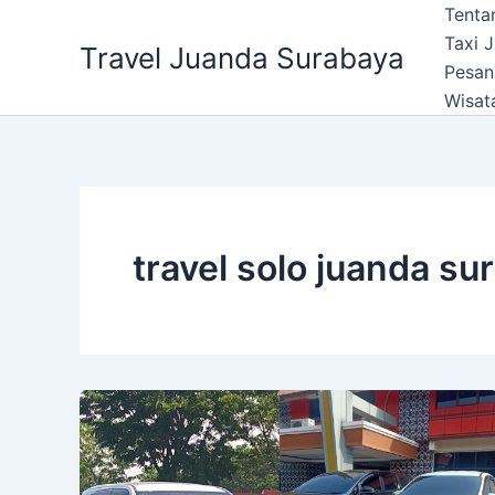
Lewati
Tenta
ke
Taxi 
Travel Juanda Surabaya
konten
Pesan
Wisat
travel solo juanda su