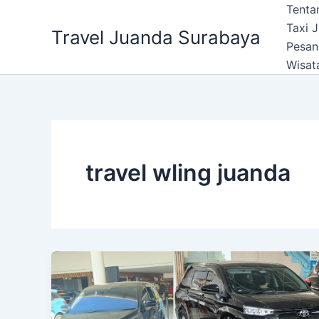
Lewati
Tenta
ke
Taxi 
Travel Juanda Surabaya
konten
Pesan
Wisat
travel wling juanda