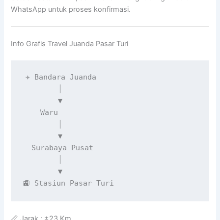
WhatsApp untuk proses konfirmasi.
Info Grafis Travel Juanda Pasar Turi
✈️ Bandara Juanda

        │

        ▼

    Waru

        │

        ▼

  Surabaya Pusat

        │

        ▼

🚉 Stasiun Pasar Turi
📏 Jarak : ±23 Km