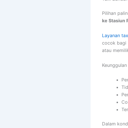
Pilihan pal
ke Stasiun 
Layanan tax
cocok bagi
atau memili
Keunggulan
Pe
Ti
Per
Co
Te
Dalam kondi