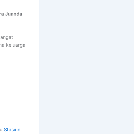
ra Juanda
sangat
a keluarga,
ju
Stasiun