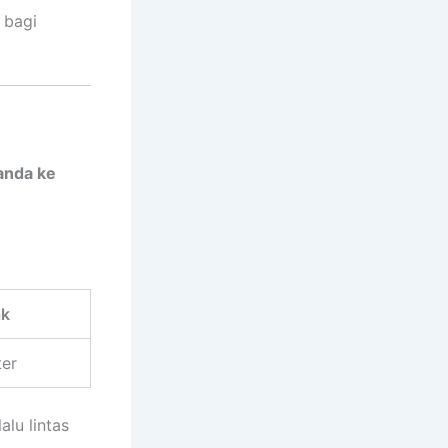
 bagi
anda ke
ak
ter
alu lintas