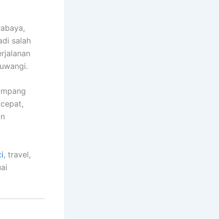
rabaya,
adi salah
erjalanan
uwangi.
numpang
cepat,
an
i
, travel,
ai