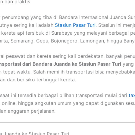
 dan praktis.
 penumpang yang tiba di Bandara Internasional Juanda Su
utnya sering kali adalah
Stasiun Pasar Turi
. Stasiun ini menj
n kereta api tersibuk di Surabaya yang melayani berbagai p
arta, Semarang, Cepu, Bojonegoro, Lamongan, hingga Bany
al pesawat dan kereta sering kali berdekatan, banyak pe
nsportasi dari Bandara Juanda ke Stasiun Pasar Turi
yang 
 tepat waktu. Salah memilih transportasi bisa menyebabk
an dan berisiko tertinggal kereta.
aat ini tersedia berbagai pilihan transportasi mulai dari
tax
i online, hingga angkutan umum yang dapat digunakan sesu
an anggaran perjalanan.
a Juanda ke Stasiun Pasar Turi