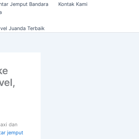
ntar Jemput Bandara
Kontak Kami
a
vel Juanda Terbaik
ke
vel,
taxi dan
tar jemput