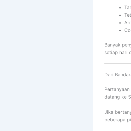
Tar
Te
Ar
Co
Banyak peny
setiap hari
Dari Bandar
Pertanyaan 
datang ke S
Jika berta
beberapa pi