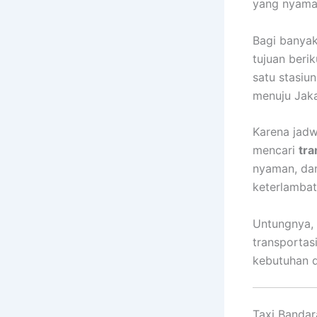
yang nyaman
Bagi banyak
tujuan berik
satu stasiu
menuju Jak
Karena jadw
mencari
tra
nyaman, dan
keterlambat
Untungnya, s
transportas
kebutuhan d
Taxi Bandar