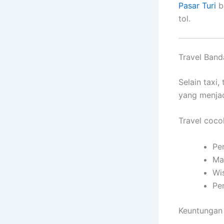
Pasar Turi
bi
tol.
Travel Band
Selain taxi,
yang menjad
Travel coco
Pe
Ma
Wi
Pe
Keuntungan