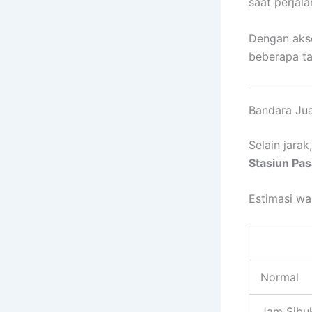
saat perjal
Dengan akse
beberapa ta
Bandara Jua
Selain jara
Stasiun Pas
Estimasi wa
Normal
Jam Sibu