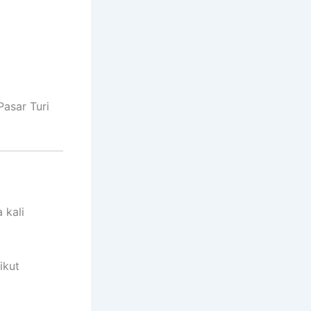
asar Turi
 kali
rikut