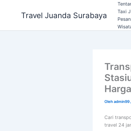
Lewati
Tenta
ke
Taxi 
Travel Juanda Surabaya
konten
Pesan
Wisat
Trans
Stasiu
Harga
Oleh
admin99
Cari transp
travel 24 j